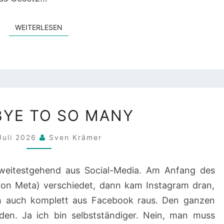
WEITERLESEN
WEITERLESEN
GOODBYE
YE TO SO MANY
TO
SO
Juli 2026
Sven Krämer
MANY
 weitestgehend aus Social-Media. Am Anfang des
von Meta) verschiedet, dann kam Instagram dran,
ch auch komplett aus Facebook raus. Den ganzen
rden. Ja ich bin selbstständiger. Nein, man muss