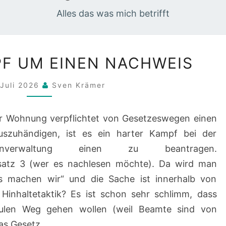
Alles das was mich betrifft
HARTER
F UM EINEN NACHWEIS
KAMPF
UM
 Juli 2026
Sven Krämer
EINEN
NACHWEIS
er Wohnung verpflichtet von Gesetzeswegen einen
szuhändigen, ist es ein harter Kampf bei der
lienverwaltung einen zu beantragen.
atz 3 (wer es nachlesen möchte). Da wird man
s machen wir“ und die Sache ist innerhalb von
 Hinhaltetaktik? Es ist schon sehr schlimm, dass
ulen Weg gehen wollen (weil Beamte sind von
das Gesetz…