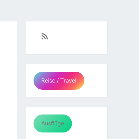
https://sven-essen.de/feed/
Reise / Travel
Ausflüge