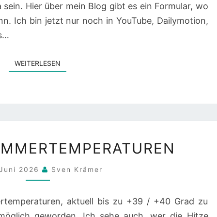
a sein. Hier über mein Blog gibt es ein Formular, wo
. Ich bin jetzt nur noch in YouTube, Dailymotion,
as…
WEITERLESEN
WEITERLESEN
ÜBER
SOMMERTEMPERATUREN
DIE
SOMMERTEMPERATUREN
 Juni 2026
Sven Krämer
ertemperaturen, aktuell bis zu +39 / +40 Grad zu
nmöglich geworden. Ich sehe auch, wer die Hitze