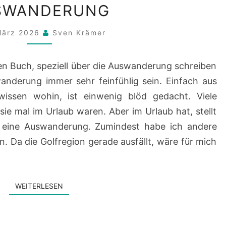
SWANDERUNG
BEWERTUNGEN
IN
März 2026
Sven Krämer
BEZUG
AUF
en Buch, speziell über die Auswanderung schreiben
AUSWANDERUNG
nderung immer sehr feinfühlig sein. Einfach aus
ssen wohin, ist einwenig blöd gedacht. Viele
e mal im Urlaub waren. Aber im Urlaub hat, stellt
 eine Auswanderung. Zumindest habe ich andere
 Da die Golfregion gerade ausfällt, wäre für mich
WEITERLESEN
WEITERLESEN