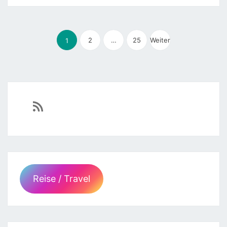
Seitennummerierung
der
2
…
25
Weiter
1
Beiträge
https://sven-essen.de/feed/
Reise / Travel