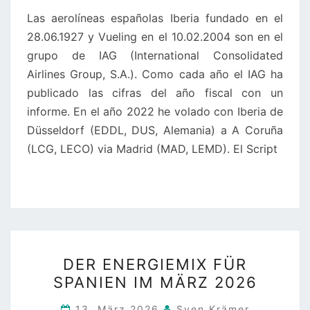
Y
Las aerolíneas españolas Iberia fundado en el
VUELING
28.06.1927 y Vueling en el 10.02.2004 son en el
EN
grupo de IAG (International Consolidated
COMPARACIÓN
Airlines Group, S.A.). Como cada año el IAG ha
POR
publicado las cifras del año fiscal con un
EL
informe. En el año 2022 he volado con Iberia de
AÑO
Düsseldorf (EDDL, DUS, Alemania) a A Coruña
2025
(LCG, LECO) via Madrid (MAD, LEMD). El Script
DER
DER ENERGIEMIX FÜR
ENERGIEMIX
SPANIEN IM MÄRZ 2026
FÜR
SPANIEN
13. März 2026
Sven Krämer