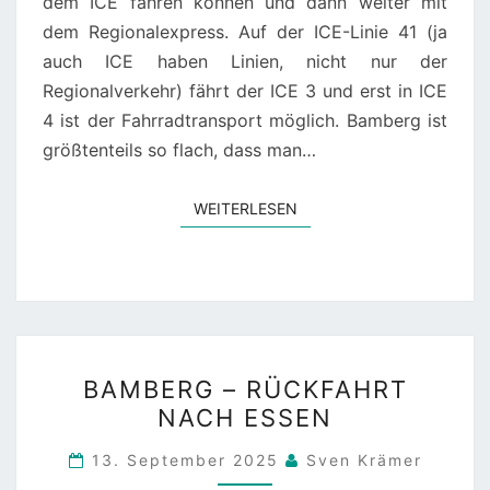
dem ICE fahren können und dann weiter mit
dem Regionalexpress. Auf der ICE-Linie 41 (ja
auch ICE haben Linien, nicht nur der
Regionalverkehr) fährt der ICE 3 und erst in ICE
4 ist der Fahrradtransport möglich. Bamberg ist
größtenteils so flach, dass man…
WEITERLESEN
WEITERLESEN
BAMBERG
BAMBERG – RÜCKFAHRT
–
NACH ESSEN
RÜCKFAHRT
NACH
13. September 2025
Sven Krämer
ESSEN