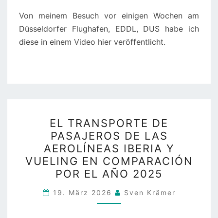
Von meinem Besuch vor einigen Wochen am
Düsseldorfer Flughafen, EDDL, DUS habe ich
diese in einem Video hier veröffentlicht.
EL
EL TRANSPORTE DE
TRANSPORTE
PASAJEROS DE LAS
DE
AEROLÍNEAS IBERIA Y
PASAJEROS
VUELING EN COMPARACIÓN
DE
POR EL AÑO 2025
LAS
AEROLÍNEAS
19. März 2026
Sven Krämer
IBERIA