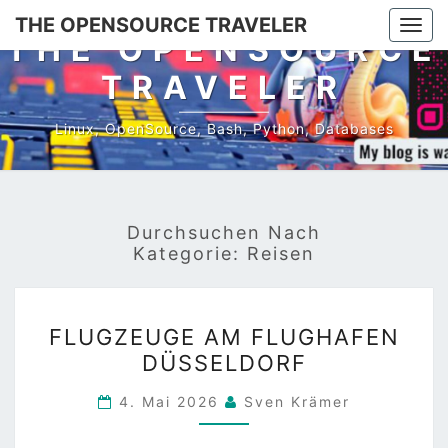
Skip
THE OPENSOURCE TRAVELER
Togg
to
THE OPENSOURCE
navi
content
TRAVELER
Linux, OpenSource, Bash, Python, Databases
Durchsuchen Nach
Kategorie:
Reisen
FLUGZEUGE
FLUGZEUGE AM FLUGHAFEN
AM
DÜSSELDORF
FLUGHAFEN
DÜSSELDORF
4. Mai 2026
Sven Krämer