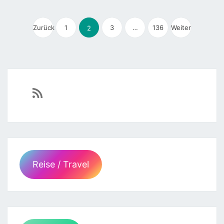
Seitennummerierung
der
Zurück
1
3
…
136
Weiter
2
Beiträge
https://sven-essen.de/feed/
Reise / Travel