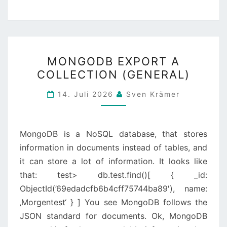
MONGODB
MONGODB EXPORT A
EXPORT
COLLECTION (GENERAL)
A
COLLECTION
14. Juli 2026
Sven Krämer
(GENERAL)
MongoDB is a NoSQL database, that stores
information in documents instead of tables, and
it can store a lot of information. It looks like
that: test> db.test.find()[ { _id:
ObjectId(’69edadcfb6b4cff75744ba89′), name:
‚Morgentest‘ } ] You see MongoDB follows the
JSON standard for documents. Ok, MongoDB