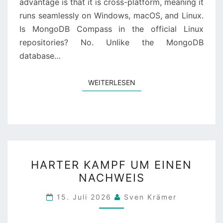
advantage is that it is cross-platform, meaning it
runs seamlessly on Windows, macOS, and Linux.
Is MongoDB Compass in the official Linux
repositories? No. Unlike the MongoDB
database…
WEITERLESEN
WEITERLESEN
HARTER
HARTER KAMPF UM EINEN
KAMPF
NACHWEIS
UM
EINEN
15. Juli 2026
Sven Krämer
NACHWEIS