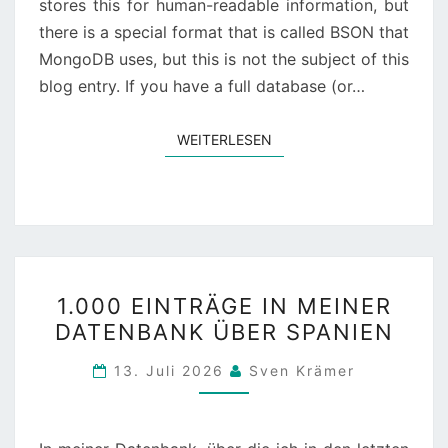
stores this for human-readable information, but
there is a special format that is called BSON that
MongoDB uses, but this is not the subject of this
blog entry. If you have a full database (or…
WEITERLESEN
WEITERLESEN
1.000
1.000 EINTRÄGE IN MEINER
EINTRÄGE
DATENBANK ÜBER SPANIEN
IN
MEINER
13. Juli 2026
Sven Krämer
DATENBANK
ÜBER
SPANIEN