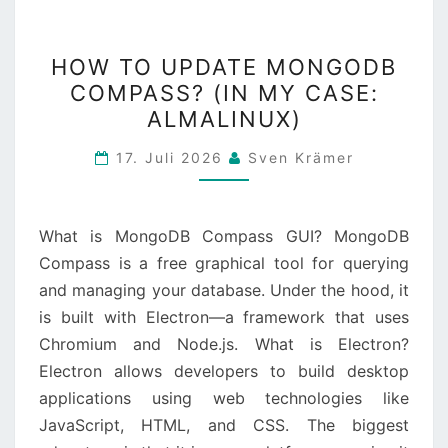
HOW
HOW TO UPDATE MONGODB
TO
COMPASS? (IN MY CASE:
UPDATE
ALMALINUX)
MONGODB
COMPASS?
17. Juli 2026
Sven Krämer
(IN
MY
CASE:
What is MongoDB Compass GUI? MongoDB
ALMALINUX)
Compass is a free graphical tool for querying
and managing your database. Under the hood, it
is built with Electron—a framework that uses
Chromium and Node.js. What is Electron?
Electron allows developers to build desktop
applications using web technologies like
JavaScript, HTML, and CSS. The biggest