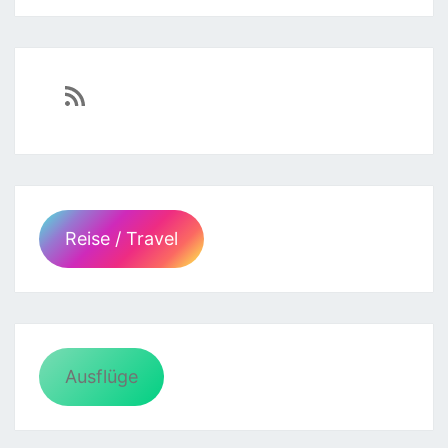
https://sven-essen.de/feed/
Reise / Travel
Ausflüge