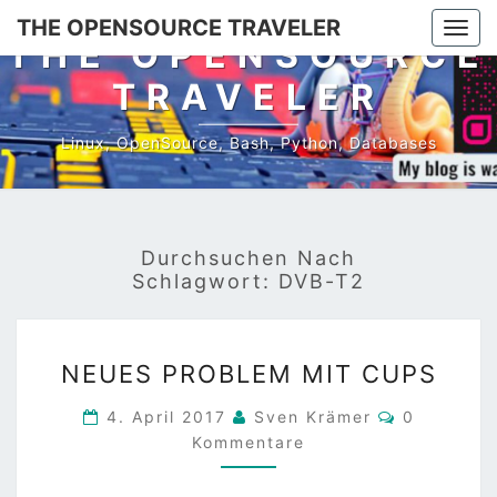
THE OPENSOURCE TRAVELER
Togg
THE OPENSOURCE
navi
TRAVELER
Linux, OpenSource, Bash, Python, Databases
Durchsuchen Nach
Schlagwort:
DVB-T2
NEUES
NEUES PROBLEM MIT CUPS
PROBLEM
MIT
Kommentar
4. April 2017
Sven Krämer
0
CUPS
Kommentare