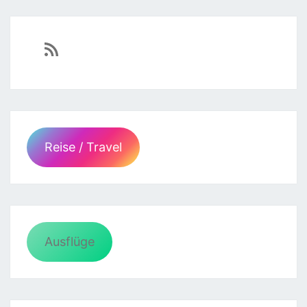
https://sven-essen.de/feed/
Reise / Travel
Ausflüge