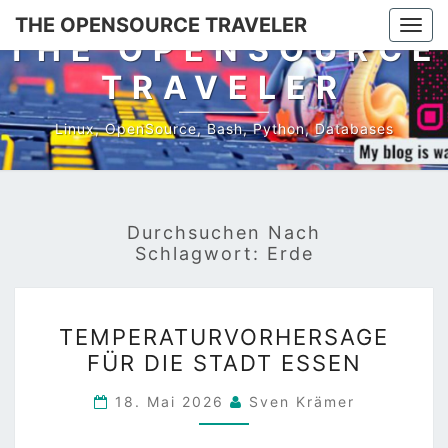
Skip
THE OPENSOURCE TRAVELER
Togg
to
THE OPENSOURCE
navi
content
TRAVELER
Linux, OpenSource, Bash, Python, Databases
Durchsuchen Nach
Schlagwort:
Erde
TEMPERATURVORHERS
TEMPERATURVORHERSAGE
FÜR
FÜR DIE STADT ESSEN
DIE
STADT
18. Mai 2026
Sven Krämer
ESSEN