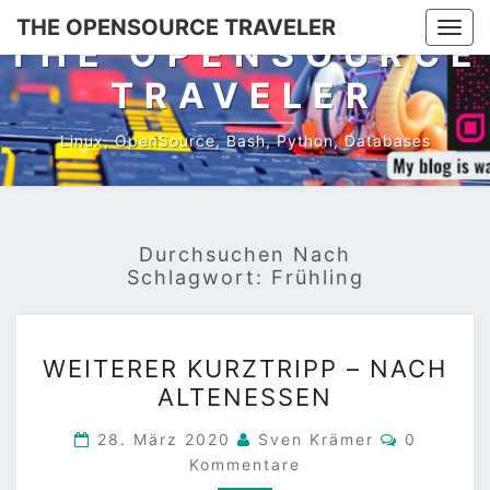
Skip
THE OPENSOURCE TRAVELER
Togg
to
THE OPENSOURCE
navi
content
TRAVELER
Linux, OpenSource, Bash, Python, Databases
Durchsuchen Nach
Schlagwort:
Frühling
WEITERER
WEITERER KURZTRIPP – NACH
KURZTRIPP
ALTENESSEN
–
NACH
Kommenta
28. März 2020
Sven Krämer
0
ALTENESSEN
Kommentare