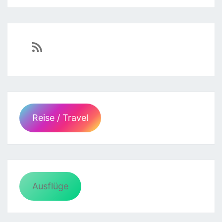
https://sven-essen.de/feed/
Reise / Travel
Ausflüge