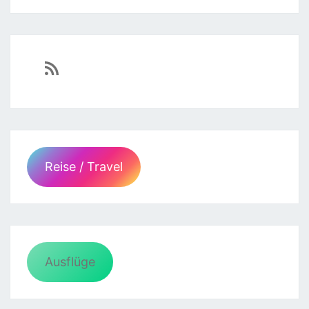
https://sven-essen.de/feed/
Reise / Travel
Ausflüge