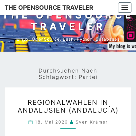
Skip
THE OPENSOURCE TRAVELER
Togg
to
THE OPENSOURCE
navi
content
TRAVELER
Linux, OpenSource, Bash, Python, Databases
Durchsuchen Nach
Schlagwort:
Partei
REGIONALWAHLEN
REGIONALWAHLEN IN
IN
ANDALUSIEN (ANDALUCÍA)
ANDALUSIEN
(ANDALUCÍA)
18. Mai 2026
Sven Krämer