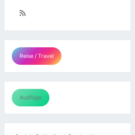
https://sven-essen.de/feed/
Reise / Travel
Ausflüge