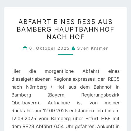
ABFAHRT
ABFAHRT EINES RE35 AUS
EINES
BAMBERG HAUPTBAHNHOF
RE35
NACH HOF
AUS
BAMBERG
6. Oktober 2025
Sven Krämer
HAUPTBAHNHOF
NACH
HOF
Hier die morgentliche Abfahrt eines
dieselgetriebenen Regionalexpresses der RE35
nach Nürnberg / Hof aus dem Bahnhof in
Bamberg (Bayern, Regierungsbezirk
Oberbayern). Aufnahme ist von meiner
Rückfahrt am 12.09.2025 entstanden. Ich bin am
12.09.2025 vom Bamberg über Erfurt HBF mit
dem RE29 Abfahrt 6.54 Uhr gefahren, Ankunft in