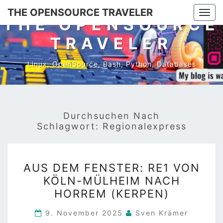
Skip
THE OPENSOURCE TRAVELER
Togg
to
THE OPENSOURCE
navi
content
TRAVELER
Linux, OpenSource, Bash, Python, Databases
Durchsuchen Nach
Schlagwort:
Regionalexpress
AUS
AUS DEM FENSTER: RE1 VON
DEM
KÖLN-MÜLHEIM NACH
FENSTER:
HORREM (KERPEN)
RE1
VON
9. November 2025
Sven Krämer