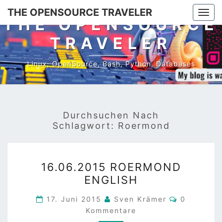
Skip
THE OPENSOURCE TRAVELER
Togg
to
THE OPENSOURCE
navi
content
TRAVELER
Linux, OpenSource, Bash, Python, Databases
Durchsuchen Nach
Schlagwort:
Roermond
16.06.2015
16.06.2015 ROERMOND
ROERMOND
ENGLISH
ENGLISH
Kommenta
17. Juni 2015
Sven Krämer
0
Kommentare