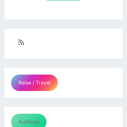
https://sven-essen.de/feed/
Reise / Travel
Ausflüge