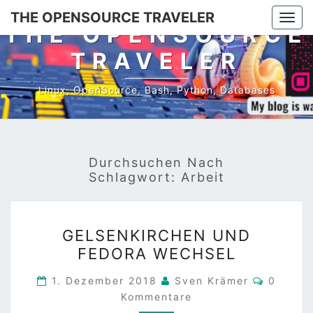
Skip
THE OPENSOURCE TRAVELER
Togg
to
THE OPENSOURCE
navi
content
TRAVELER
Linux, OpenSource, Bash, Python, Databases
Durchsuchen Nach
Schlagwort:
Arbeit
GELSENKIRCHEN
GELSENKIRCHEN UND
UND
FEDORA WECHSEL
FEDORA
WECHSEL
Kommen
1. Dezember 2018
Sven Krämer
0
Kommentare