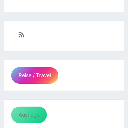
https://sven-essen.de/feed/
Reise / Travel
Ausflüge