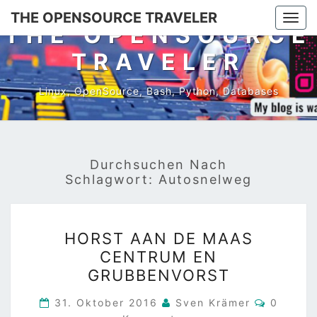
Skip
THE OPENSOURCE TRAVELER
Togg
to
THE OPENSOURCE
navi
content
TRAVELER
Linux, OpenSource, Bash, Python, Databases
Durchsuchen Nach
Schlagwort:
Autosnelweg
HORST
HORST AAN DE MAAS
AAN
CENTRUM EN
DE
GRUBBENVORST
MAAS
CENTRUM
Komment
31. Oktober 2016
Sven Krämer
0