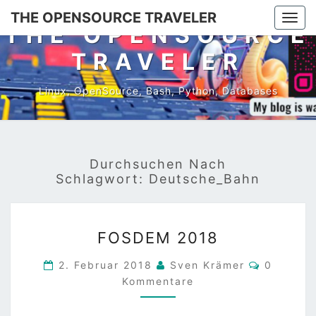
Skip
THE OPENSOURCE TRAVELER
Togg
to
THE OPENSOURCE
navi
content
TRAVELER
Linux, OpenSource, Bash, Python, Databases
Durchsuchen Nach
Schlagwort:
Deutsche_Bahn
FOSDEM
FOSDEM 2018
2018
Komment
2. Februar 2018
Sven Krämer
0
Kommentare