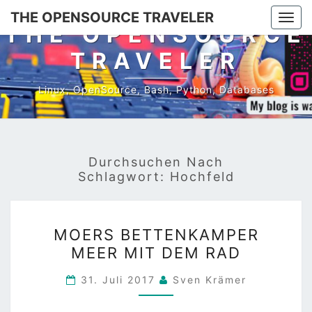
Skip
THE OPENSOURCE TRAVELER
Togg
to
THE OPENSOURCE
navi
content
TRAVELER
Linux, OpenSource, Bash, Python, Databases
Durchsuchen Nach
Schlagwort:
Hochfeld
MOERS
MOERS BETTENKAMPER
BETTENKAMPER
MEER MIT DEM RAD
MEER
MIT
31. Juli 2017
Sven Krämer
DEM