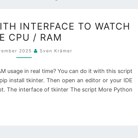
IN
WITH INTERFACE TO WATCH
REAL
E CPU / RAM
TIME:
WITH
ovember 2025
Sven Krämer
INTERFACE
TO
 usage in real time? You can do it with this script
WATCH
 pip install tkinter. Then open an editor or your IDE
THE
pt. The interface of tkinter The script More Python
CPU
/
RAM