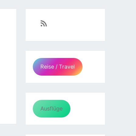
https://sven-essen.de/feed/
Reise / Travel
Ausflüge