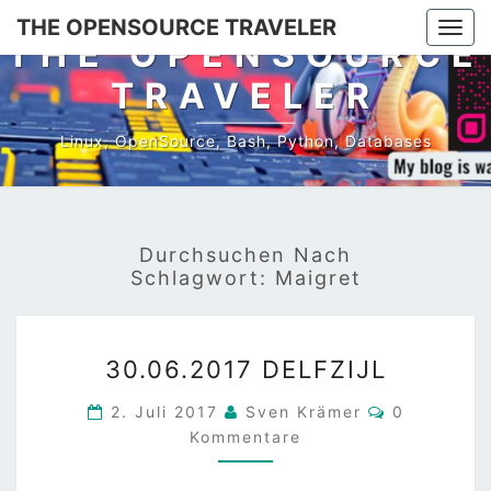
Skip
THE OPENSOURCE TRAVELER
Togg
to
THE OPENSOURCE
navi
content
TRAVELER
Linux, OpenSource, Bash, Python, Databases
Durchsuchen Nach
Schlagwort:
Maigret
30.06.2017
30.06.2017 DELFZIJL
DELFZIJL
Kommentar
2. Juli 2017
Sven Krämer
0
Kommentare