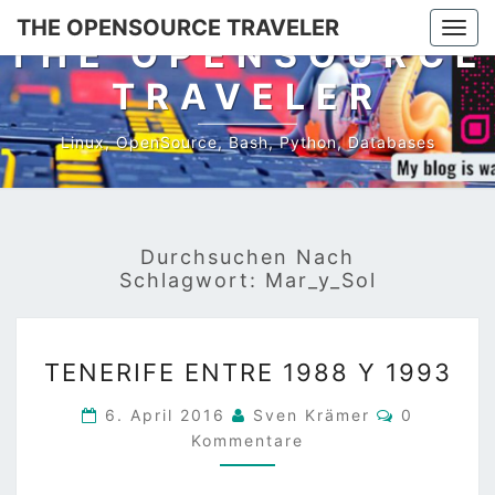
Skip
THE OPENSOURCE TRAVELER
Togg
to
THE OPENSOURCE
navi
content
TRAVELER
Linux, OpenSource, Bash, Python, Databases
Durchsuchen Nach
Schlagwort:
Mar_y_Sol
TENERIFE
TENERIFE ENTRE 1988 Y 1993
ENTRE
1988
Kommentar
6. April 2016
Sven Krämer
0
Y
Kommentare
1993