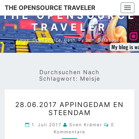
Skip
THE OPENSOURCE TRAVELER
Togg
to
THE OPENSOURCE
navi
content
TRAVELER
Linux, OpenSource, Bash, Python, Databases
Durchsuchen Nach
Schlagwort:
Meisje
28.06.2017
28.06.2017 APPINGEDAM EN
APPINGEDAM
STEENDAM
EN
STEENDAM
Kommentar
1. Juli 2017
Sven Krämer
0
Kommentare