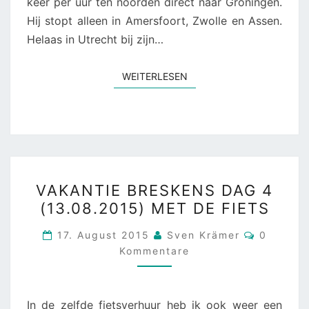
keer per uur ten noorden direct naar Groningen.
Hij stopt alleen in Amersfoort, Zwolle en Assen.
Helaas in Utrecht bij zijn…
WEITERLESEN
WEITERLESEN
VAKANTIE
VAKANTIE BRESKENS DAG 4
BRESKENS
(13.08.2015) MET DE FIETS
DAG
4
Komment
17. August 2015
Sven Krämer
0
(13.08.2015)
Kommentare
MET
DE
In de zelfde fietsverhuur heb ik ook weer een
FIETS