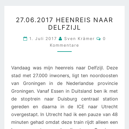
27.06.2017
27.06.2017 HEENREIS NAAR
HEENREIS
DELFZIJL
NAAR
DELFZIJL
Kommentar
1. Juli 2017
Sven Krämer
0
Kommentare
Vandaag was mijn heenreis naar Delfzijl. Deze
stad met 27.000 inwoners, ligt ten noordoosten
van Groningen in de Nederlandse provincie
Groningen. Vanaf Essen in Duitsland ben ik met
de stoptrein naar Duisburg centraal station
gereden en daarna in de ICE naar Utrecht
overgestapt. In Utrecht had ik een pauze van 48
minuten gehad omdat deze train rijdt alleen een