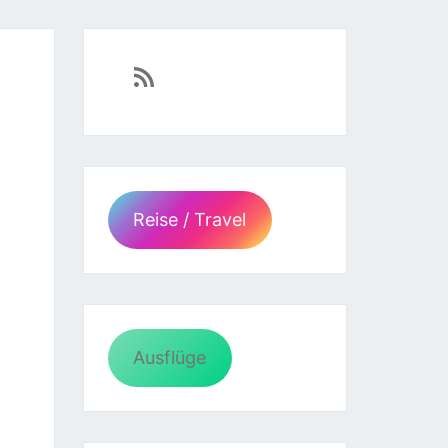
https://sven-essen.de/feed/
Reise / Travel
Ausflüge