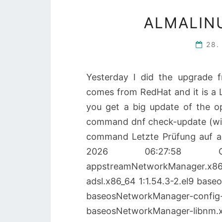
ALMALINU
28.
Yesterday I did the upgrade 
comes from RedHat and it is a 
you get a big update of the o
command dnf check-update (with
command Letzte Prüfung auf a
2026 06:27:58 CEST
appstreamNetworkManager.x8
adsl.x86_64 1:1.54.3-2.el9 bas
baseosNetworkManager-
baseosNetworkManager-libnm.