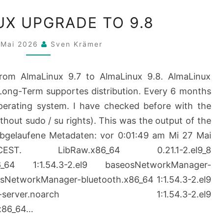
ALMALINUX
X UPGRADE TO 9.8
UPGRADE
TO
 Mai 2026
Sven Krämer
9.8
from AlmaLinux 9.7 to AlmaLinux 9.8. AlmaLinux
Long-Term supportes distribution. Every 6 months
perating system. I have checked before with the
out sudo / su rights). This was the output of the
bgelaufene Metadaten: vor 0:01:49 am Mi 27 Mai
. LibRaw.x86_64 0.21.1-2.el9_8
6_64 1:1.54.3-2.el9 baseosNetworkManager-
eosNetworkManager-bluetooth.x86_64 1:1.54.3-2.el9
config-server.noarch 1:1.54.3-2.el9
x86_64…