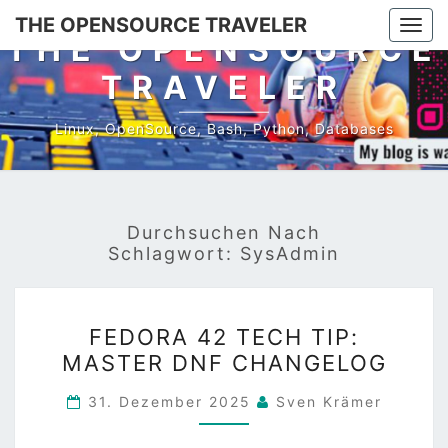
Skip
THE OPENSOURCE TRAVELER
Togg
to
THE OPENSOURCE
navi
content
TRAVELER
Linux, OpenSource, Bash, Python, Databases
Durchsuchen Nach
Schlagwort:
SysAdmin
FEDORA
FEDORA 42 TECH TIP:
42
MASTER DNF CHANGELOG
TECH
TIP:
31. Dezember 2025
Sven Krämer
MASTER