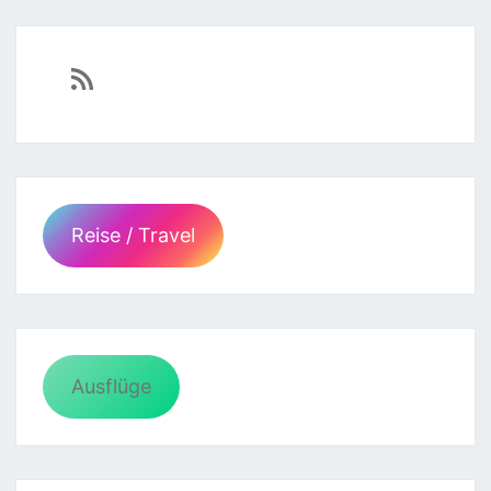
https://sven-essen.de/feed/
Reise / Travel
Ausflüge