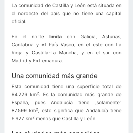
La comunidad de Castilla y León está situada en
CASTILLA
el noroeste del país que no tiene una capital
Y
oficial.
LEÓN
En el norte
limita
con Galicia, Asturias,
Cantabria y
el
País Vasco, en el este con La
Rioja y Castilla-La Mancha, y en el sur con
Madrid y Extremadura.
Una comunidad más grande
Esta comunidad tiene una superficie total de
2
94.226 km
. Es la comunidad más grande de
España, pues Andalucía tiene „solamente“
2
87.599 km
, esto significa que Andalucía tiene
2
6.627 km
menos que Castilla y León.