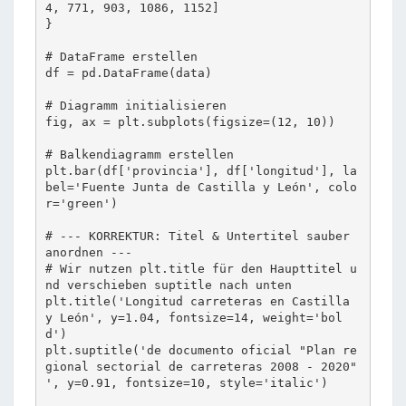
4, 771, 903, 1086, 1152] 

}

# DataFrame erstellen

df = pd.DataFrame(data)

# Diagramm initialisieren

fig, ax = plt.subplots(figsize=(12, 10))

# Balkendiagramm erstellen

plt.bar(df['provincia'], df['longitud'], la
bel='Fuente Junta de Castilla y León', colo
r='green')

# --- KORREKTUR: Titel & Untertitel sauber 
anordnen ---

# Wir nutzen plt.title für den Haupttitel u
nd verschieben suptitle nach unten

plt.title('Longitud carreteras en Castilla 
y León', y=1.04, fontsize=14, weight='bol
d')

plt.suptitle('de documento oficial "Plan re
gional sectorial de carreteras 2008 - 2020" 
', y=0.91, fontsize=10, style='italic')
