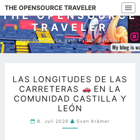
Skip
THE OPENSOURCE TRAVELER
Togg
to
THE OPENSOURCE
navi
content
TRAVELER
Linux, OpenSource, Bash, Python, Databases
LAS
LAS LONGITUDES DE LAS
LONGITUDES
CARRETERAS
EN LA
DE
COMUNIDAD CASTILLA Y
LAS
CARRETERAS
LEÓN
8. Juli 2026
Sven Krämer
EN
LA
COMUNIDAD