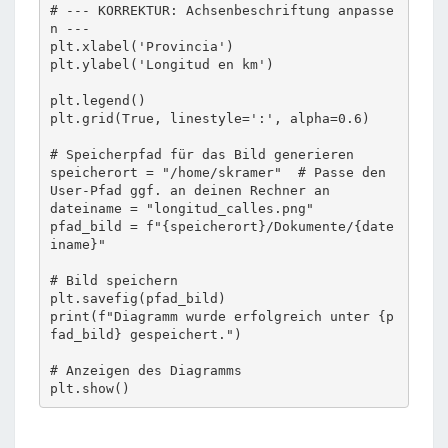
# --- KORREKTUR: Achsenbeschriftung anpasse
n ---

plt.xlabel('Provincia') 

plt.ylabel('Longitud en km')

plt.legend()

plt.grid(True, linestyle=':', alpha=0.6)

# Speicherpfad für das Bild generieren

speicherort = "/home/skramer"  # Passe den 
User-Pfad ggf. an deinen Rechner an

dateiname = "longitud_calles.png"

pfad_bild = f"{speicherort}/Dokumente/{date
iname}" 

# Bild speichern

plt.savefig(pfad_bild)

print(f"Diagramm wurde erfolgreich unter {p
fad_bild} gespeichert.")

# Anzeigen des Diagramms

plt.show()